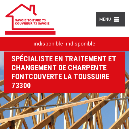
MENU
indisponible
indisponible
SPÉCIALISTE EN TRAITEMENT ET
CHANGEMENT DE CHARPENTE
FONTCOUVERTE LA TOUSSUIRE
73300