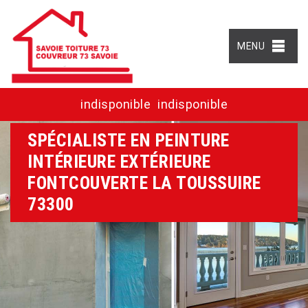
MENU
indisponible
indisponible
SPÉCIALISTE EN PEINTURE
INTÉRIEURE EXTÉRIEURE
FONTCOUVERTE LA TOUSSUIRE
73300