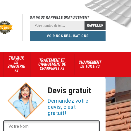
ON VOUS RAPPELLE GRATUITEMENT
VOIR NOS RÉALISATIONS
TRAVAUX
TRAITEMENT ET
DE
CHANGEMENT
CHANGEMENT DE
ZINGUERIE
DE TUILE 73
CHARPENTE 73
73
Devis gratuit
Demandez votre
devis, c'est
gratuit!