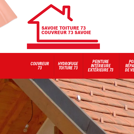
PEINTURE
PO
COUVREUR
HYDROFUGE
INTÉRIEURE
RÉPA
73
TOITURE 73
EXTÉRIEURE 73
DE V