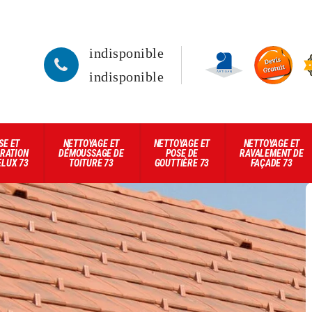
indisponible
indisponible
SE ET
NETTOYAGE ET
NETTOYAGE ET
NETTOYAGE ET
RATION
DÉMOUSSAGE DE
POSE DE
RAVALEMENT DE
ELUX 73
TOITURE 73
GOUTTIÈRE 73
FAÇADE 73