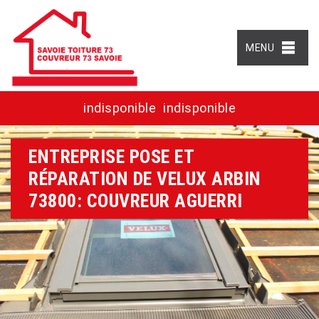
MENU
indisponible
indisponible
ENTREPRISE POSE ET
RÉPARATION DE VELUX ARBIN
73800: COUVREUR AGUERRI