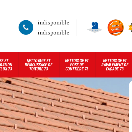
indisponible
indisponible
SE ET
NETTOYAGE ET
NETTOYAGE ET
NETTOYAGE ET
RATION
DÉMOUSSAGE DE
POSE DE
RAVALEMENT DE
ELUX 73
TOITURE 73
GOUTTIÈRE 73
FAÇADE 73