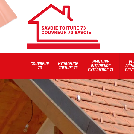
PEINTURE
PO
COUVREUR
HYDROFUGE
INTÉRIEURE
RÉPA
73
TOITURE 73
EXTÉRIEURE 73
DE V