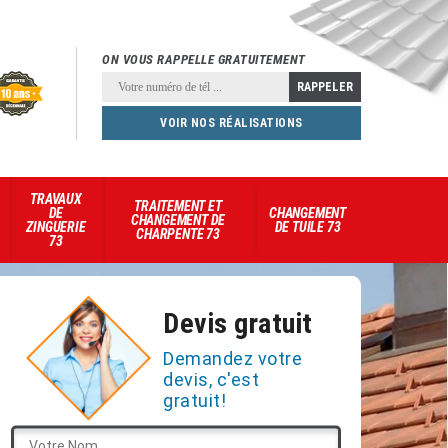
ON VOUS RAPPELLE GRATUITEMENT
VOIR NOS RÉALISATIONS
TRAVAUX
TRAITEMENT ET
DE
CHANGEMENT
CHANGEMENT DE
ZINGUERIE
DE TUILE 73
CHARPENTE 73
73
Devis gratuit
Demandez votre
devis, c'est
gratuit!