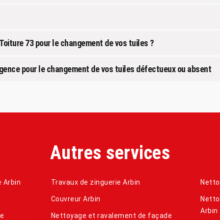
Toiture 73 pour le changement de vos tuiles ?
urgence pour le changement de vos tuiles défectueux ou absent
Autres services
e Arbin
Travaux de zinguerie Arbin
Netto
Couvreur Arbin
Netto
Arbin
de
Nettoyage et ravalement de façade