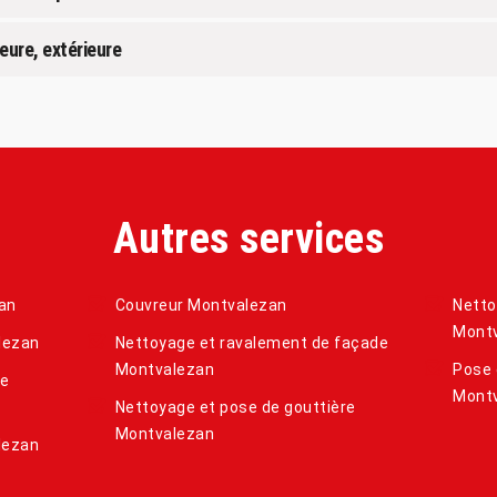
eure, extérieure
Autres services
an
Couvreur Montvalezan
Netto
Mont
lezan
Nettoyage et ravalement de façade
Montvalezan
Pose 
de
Mont
Nettoyage et pose de gouttière
Montvalezan
lezan