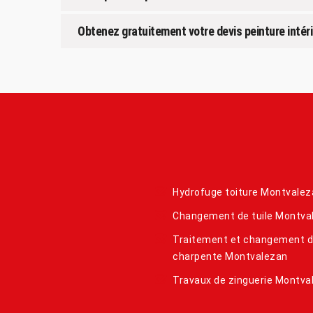
Obtenez gratuitement votre devis peinture intéri
Hydrofuge toiture Montvalez
Changement de tuile Montva
Traitement et changement 
charpente Montvalezan
Travaux de zinguerie Montva