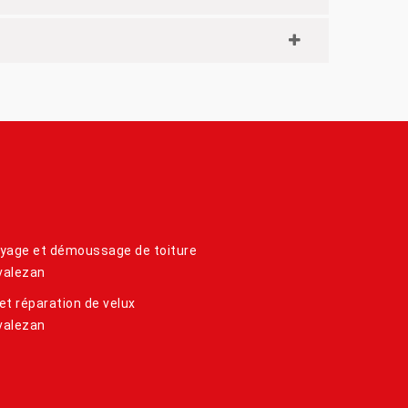
yage et démoussage de toiture
valezan
et réparation de velux
valezan