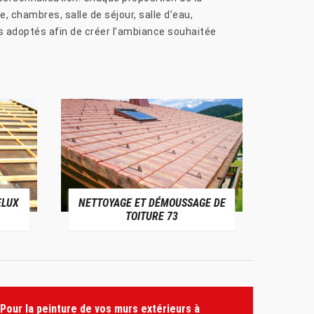
, chambres, salle de séjour, salle d’eau,
ris adoptés afin de créer l’ambiance souhaitée
ELUX
NETTOYAGE ET DÉMOUSSAGE DE
NE
TOITURE 73
Pour la peinture de vos murs extérieurs à