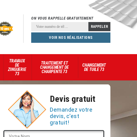
ON VOUS RAPPELLE GRATUITEMENT
VOIR NOS RÉALISATIONS
TRAVAUX
TRAITEMENT ET
DE
CHANGEMENT
CHANGEMENT DE
ZINGUERIE
DE TUILE 73
CHARPENTE 73
73
Devis gratuit
Demandez votre
devis, c'est
gratuit!