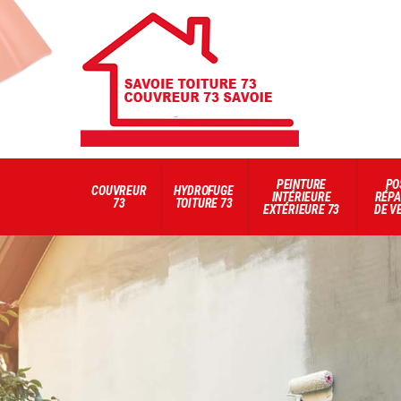
PEINTURE
PO
COUVREUR
HYDROFUGE
INTÉRIEURE
RÉPA
73
TOITURE 73
EXTÉRIEURE 73
DE V