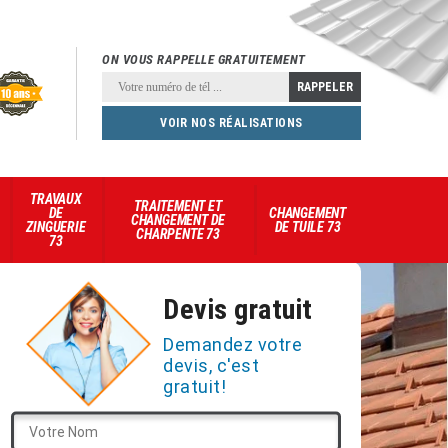
ON VOUS RAPPELLE GRATUITEMENT
VOIR NOS RÉALISATIONS
TRAVAUX
TRAITEMENT ET
DE
CHANGEMENT
CHANGEMENT DE
ZINGUERIE
DE TUILE 73
CHARPENTE 73
73
Devis gratuit
Demandez votre
devis, c'est
gratuit!