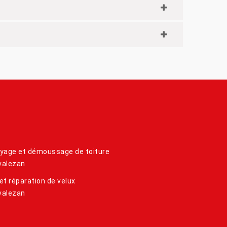
yage et démoussage de toiture
valezan
et réparation de velux
valezan