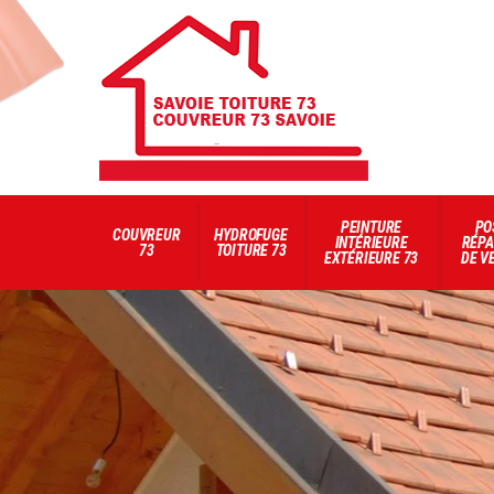
PEINTURE
PO
COUVREUR
HYDROFUGE
INTÉRIEURE
RÉPA
73
TOITURE 73
EXTÉRIEURE 73
DE V