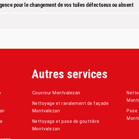
urgence pour le changement de vos tuiles défectueux ou absent
Autres services
e
Couvreur Montvalezan
Netto
Mont
Nettoyage et ravalement de façade
an
Montvalezan
Pose 
Mont
de
Nettoyage et pose de gouttière
Montvalezan