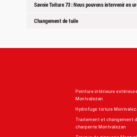
Savoie Toiture 73 : Nous pouvons intervenir en 
Changement de tuile
Peinture intérieure extérieur
Montvalezan
Hydrofuge toiture Montvalez
Traitement et changement 
charpente Montvalezan