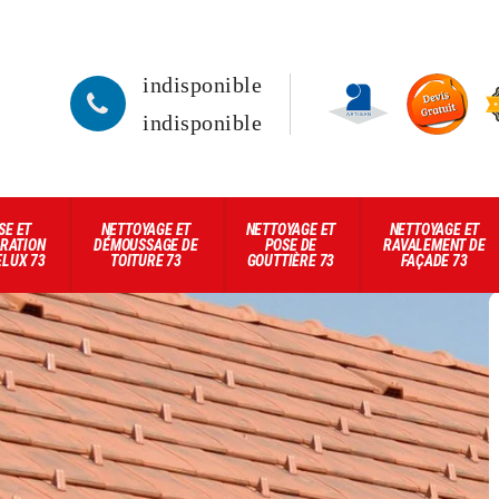
indisponible
indisponible
SE ET
NETTOYAGE ET
NETTOYAGE ET
NETTOYAGE ET
RATION
DÉMOUSSAGE DE
POSE DE
RAVALEMENT DE
ELUX 73
TOITURE 73
GOUTTIÈRE 73
FAÇADE 73