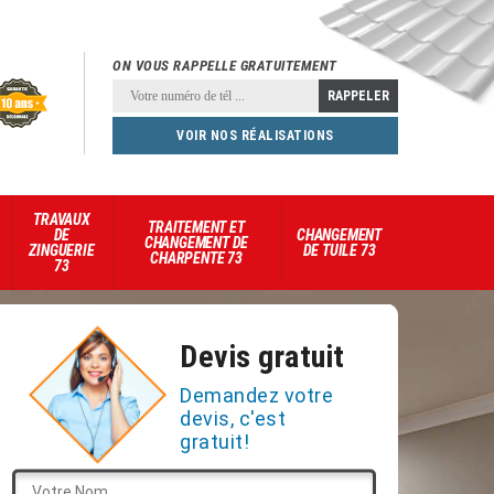
ON VOUS RAPPELLE GRATUITEMENT
VOIR NOS RÉALISATIONS
TRAVAUX
TRAITEMENT ET
DE
CHANGEMENT
CHANGEMENT DE
ZINGUERIE
DE TUILE 73
CHARPENTE 73
73
Devis gratuit
Demandez votre
devis, c'est
gratuit!