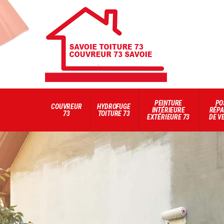
PEINTURE
PO
COUVREUR
HYDROFUGE
INTÉRIEURE
RÉPA
73
TOITURE 73
EXTÉRIEURE 73
DE V