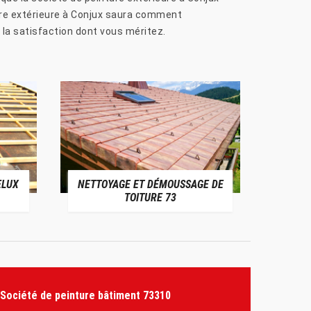
ure extérieure à Conjux saura comment
 la satisfaction dont vous méritez.
ELUX
NETTOYAGE ET DÉMOUSSAGE DE
NE
TOITURE 73
Société de peinture bâtiment 73310