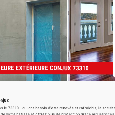
IEURE EXTÉRIEURE CONJUX 73310
onjux
s le 73310… qui ont besoin d’être rénovés et rafraichis, la sociét
r de votre bâtisse et offrez plus de protection grâce aux services