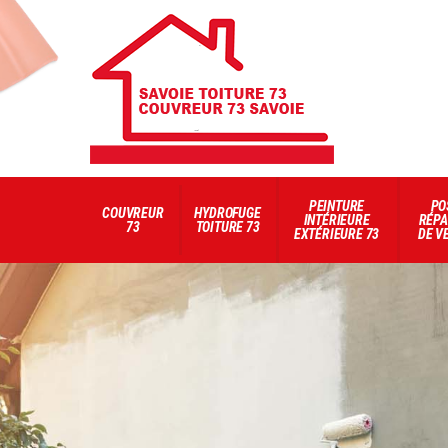
PEINTURE
PO
COUVREUR
HYDROFUGE
INTÉRIEURE
RÉPA
73
TOITURE 73
EXTÉRIEURE 73
DE V