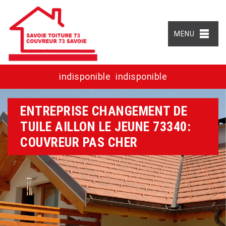
MENU
indisponible
indisponible
ENTREPRISE CHANGEMENT DE
TUILE AILLON LE JEUNE 73340:
COUVREUR PAS CHER