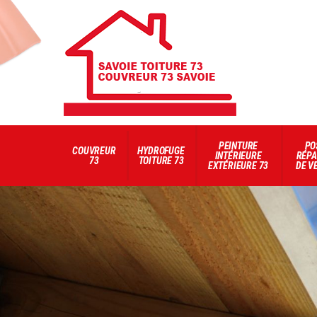
PEINTURE
PO
COUVREUR
HYDROFUGE
INTÉRIEURE
RÉPA
73
TOITURE 73
EXTÉRIEURE 73
DE V