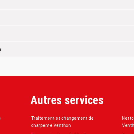
n
Autres services
e
Traitement et changement de
Netto
charpente Venthon
Vent