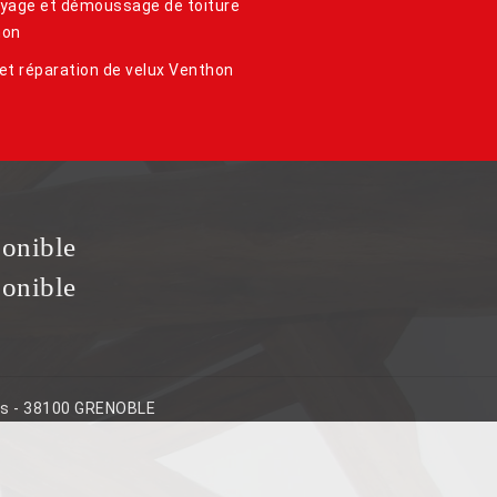
yage et démoussage de toiture
hon
et réparation de velux Venthon
ponible
ponible
ins - 38100 GRENOBLE