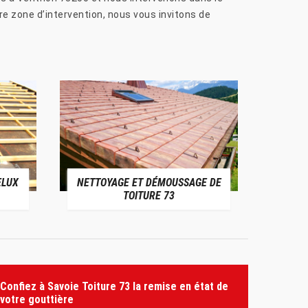
re zone d’intervention, nous vous invitons de
ELUX
NETTOYAGE ET DÉMOUSSAGE DE
NE
TOITURE 73
Confiez à Savoie Toiture 73 la remise en état de
votre gouttière