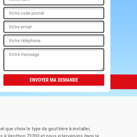
l que choix le type de gouttière à installer,
es à Venthon 73200 et nous intervenons dans le