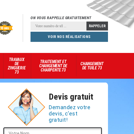
ON VOUS RAPPELLE GRATUITEMENT
VOIR NOS RÉALISATIONS
TRAVAUX
TRAITEMENT ET
DE
CHANGEMENT
CHANGEMENT DE
ZINGUERIE
DE TUILE 73
CHARPENTE 73
73
Devis gratuit
Demandez votre
devis, c'est
gratuit!