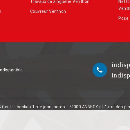
Travaux de zinguerie Venthon
Netto
Vent
n
Couvreur Venthon
Pose 
indis
indisponible
indis
S Centre bonlieu 1 rue jean jaures - 74000 ANNECY et 1 rue des p