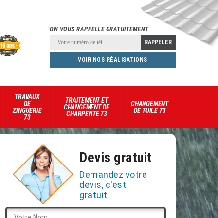
ON VOUS RAPPELLE GRATUITEMENT
VOIR NOS RÉALISATIONS
TRAVAUX
TRAITEMENT ET
DE
CHANGEMENT
CHANGEMENT DE
ZINGUERIE
DE TUILE 73
CHARPENTE 73
73
Devis gratuit
Demandez votre
devis, c'est
gratuit!