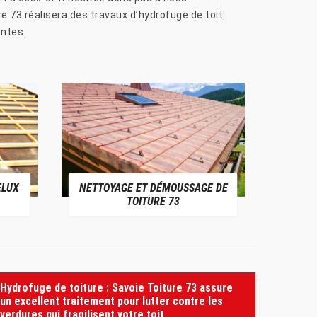
e 73 réalisera des travaux d’hydrofuge de toit
entes.
ELUX
NETTOYAGE ET DÉMOUSSAGE DE
NE
TOITURE 73
Hydrofuge de toiture : Savoie Toiture 73 assure
un excellent traitement pour lutter contre les
verdures qui fragilisent votre toit