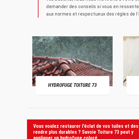
demander des conseils si vous en ressentez
aux normes et respectueux des règles de l’
HYDROFUGE TOITURE 73
Vous voulez restaurer l’éclat de vos tuiles et des
rendre plus durables ? Savoie Toiture 73 peut y
appliquer un hydrofuge coloré