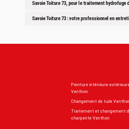
Savoie Toiture 73, pour le traitement hydrofuge 
Savoie Toiture 73 : votre professionnel en entret
Peinture intérieure extérieur
Venthon
Changement de tuile Ventho
Traitement et changement 
charpente Venthon