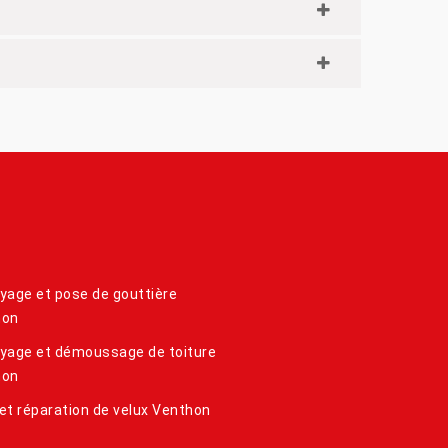
yage et pose de gouttière
hon
yage et démoussage de toiture
hon
et réparation de velux Venthon