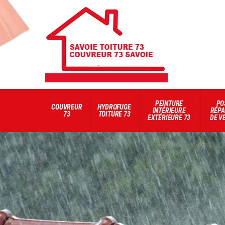
PEINTURE
PO
COUVREUR
HYDROFUGE
INTÉRIEURE
RÉPA
73
TOITURE 73
EXTÉRIEURE 73
DE V