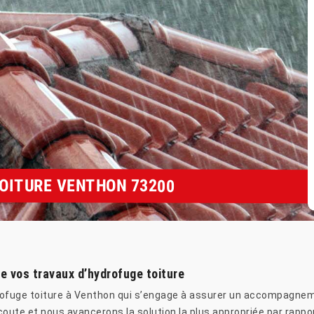
TOITURE VENTHON 73200
e vos travaux d’hydrofuge toiture
rofuge toiture à Venthon qui s’engage à assurer un accompagneme
oute et nous avancerons la solution la plus appropriée par rappor