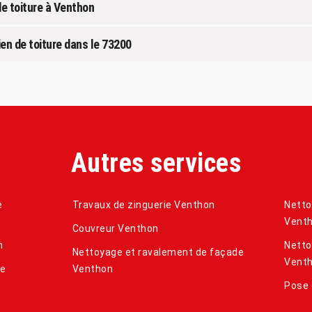
de toiture à Venthon
ien de toiture dans le 73200
Autres services
e
Travaux de zinguerie Venthon
Netto
Vent
Couvreur Venthon
n
Netto
Nettoyage et ravalement de façade
Vent
de
Venthon
Pose 