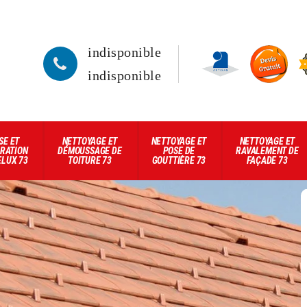
indisponible
indisponible
SE ET
NETTOYAGE ET
NETTOYAGE ET
NETTOYAGE ET
RATION
DÉMOUSSAGE DE
POSE DE
RAVALEMENT DE
ELUX 73
TOITURE 73
GOUTTIÈRE 73
FAÇADE 73