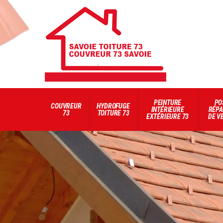
PEINTURE
PO
COUVREUR
HYDROFUGE
INTÉRIEURE
RÉPA
73
TOITURE 73
EXTÉRIEURE 73
DE V