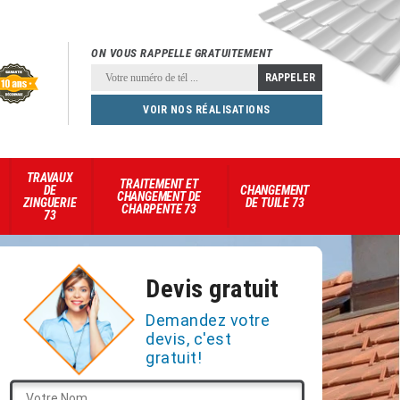
ON VOUS RAPPELLE GRATUITEMENT
VOIR NOS RÉALISATIONS
TRAVAUX
TRAITEMENT ET
DE
CHANGEMENT
CHANGEMENT DE
ZINGUERIE
DE TUILE 73
CHARPENTE 73
73
Devis gratuit
Demandez votre
devis, c'est
gratuit!