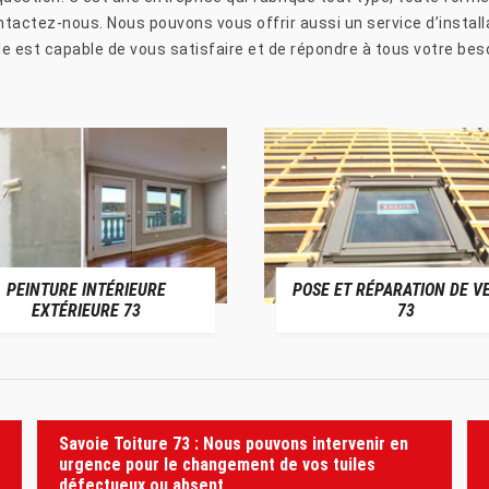
ontactez-nous. Nous pouvons vous offrir aussi un service d’instal
e est capable de vous satisfaire et de répondre à tous votre beso
PEINTURE INTÉRIEURE
POSE ET RÉPARATION DE V
EXTÉRIEURE 73
73
Savoie Toiture 73 : Nous pouvons intervenir en
urgence pour le changement de vos tuiles
défectueux ou absent