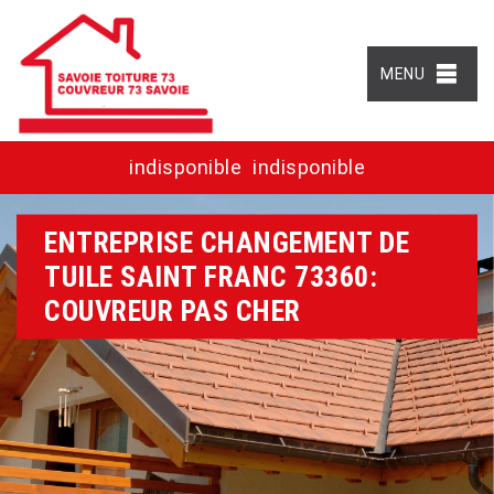
MENU
indisponible
indisponible
ENTREPRISE CHANGEMENT DE
TUILE SAINT FRANC 73360:
COUVREUR PAS CHER