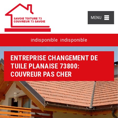
MENU
indisponible
indisponible
ENTREPRISE CHANGEMENT DE
TUILE PLANAISE 73800:
COUVREUR PAS CHER