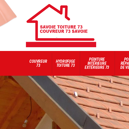
PEINTURE
PO
COUVREUR
HYDROFUGE
INTÉRIEURE
RÉPA
73
TOITURE 73
EXTÉRIEURE 73
DE V