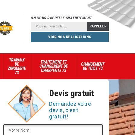
ON VOUS RAPPELLE GRATUITEMENT
VOIR NOS RÉALISATIONS
TRAVAUX
TRAITEMENT ET
DE
CHANGEMENT
CHANGEMENT DE
ZINGUERIE
DE TUILE 73
CHARPENTE 73
73
Devis gratuit
Demandez votre
devis, c'est
gratuit!