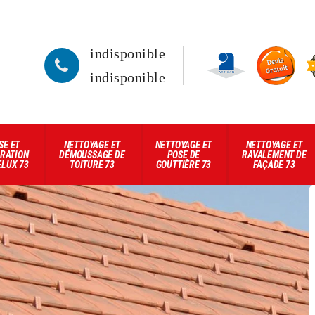
indisponible
indisponible
SE ET
NETTOYAGE ET
NETTOYAGE ET
NETTOYAGE ET
RATION
DÉMOUSSAGE DE
POSE DE
RAVALEMENT DE
ELUX 73
TOITURE 73
GOUTTIÈRE 73
FAÇADE 73