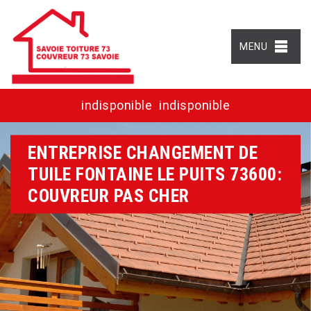
MENU
indisponible
indisponible
ENTREPRISE CHANGEMENT DE
TUILE FONTAINE LE PUITS 73600:
COUVREUR PAS CHER