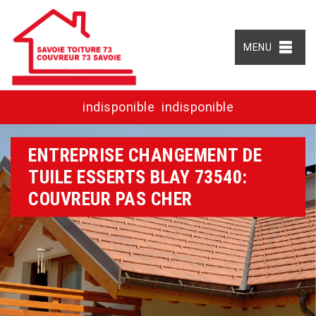
MENU
indisponible
indisponible
ENTREPRISE CHANGEMENT DE
TUILE ESSERTS BLAY 73540:
COUVREUR PAS CHER