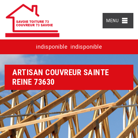
MENU
indisponible
indisponible
ARTISAN COUVREUR SAINTE
REINE 73630