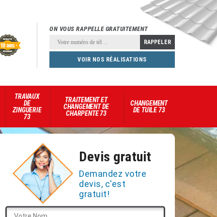
ON VOUS RAPPELLE GRATUITEMENT
VOIR NOS RÉALISATIONS
TRAVAUX
TRAITEMENT ET
DE
CHANGEMENT
CHANGEMENT DE
ZINGUERIE
DE TUILE 73
CHARPENTE 73
73
Devis gratuit
Demandez votre
devis, c'est
gratuit!