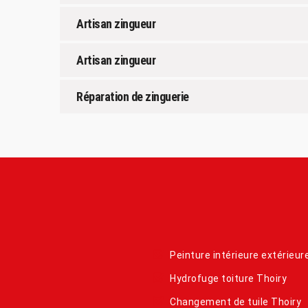
Artisan zingueur
Artisan zingueur
Réparation de zinguerie
Peinture intérieure extérieur
Hydrofuge toiture Thoiry
Changement de tuile Thoiry