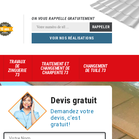
ON VOUS RAPPELLE GRATUITEMENT
VOIR NOS RÉALISATIONS
TRAVAUX
TRAITEMENT ET
DE
CHANGEMENT
CHANGEMENT DE
ZINGUERIE
DE TUILE 73
CHARPENTE 73
73
Devis gratuit
Demandez votre
devis, c'est
gratuit!