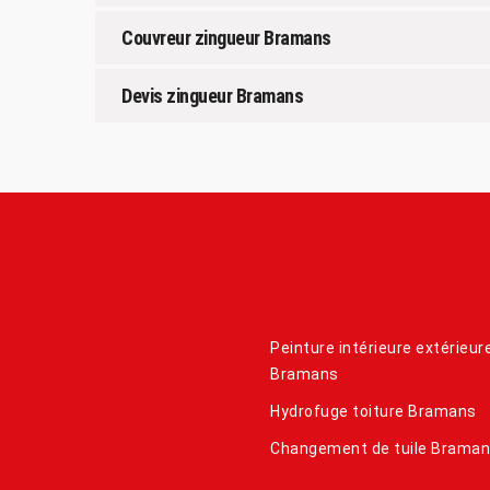
Couvreur zingueur Bramans
Devis zingueur Bramans
Peinture intérieure extérieur
Bramans
Hydrofuge toiture Bramans
Changement de tuile Brama