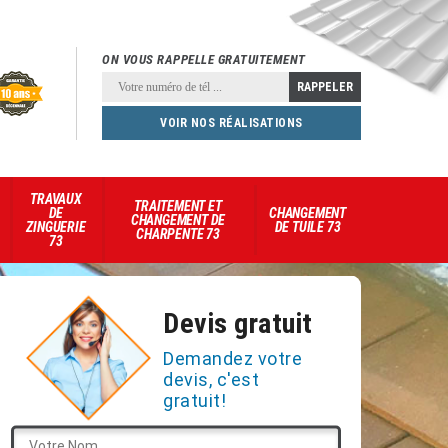
ON VOUS RAPPELLE GRATUITEMENT
VOIR NOS RÉALISATIONS
TRAVAUX
TRAITEMENT ET
DE
CHANGEMENT
CHANGEMENT DE
ZINGUERIE
DE TUILE 73
CHARPENTE 73
73
Devis gratuit
Demandez votre
devis, c'est
gratuit!