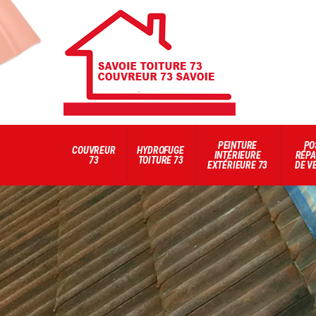
PEINTURE
PO
COUVREUR
HYDROFUGE
INTÉRIEURE
RÉPA
73
TOITURE 73
EXTÉRIEURE 73
DE V