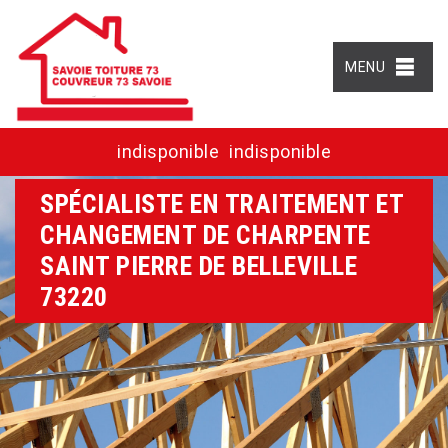
MENU
indisponible
indisponible
SPÉCIALISTE EN TRAITEMENT ET
CHANGEMENT DE CHARPENTE
SAINT PIERRE DE BELLEVILLE
73220