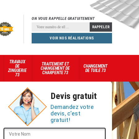
ON VOUS RAPPELLE GRATUITEMENT
VOIR NOS RÉALISATIONS
TRAVAUX
TRAITEMENT ET
DE
CHANGEMENT
CHANGEMENT DE
ZINGUERIE
DE TUILE 73
CHARPENTE 73
73
Devis gratuit
Demandez votre
devis, c'est
gratuit!