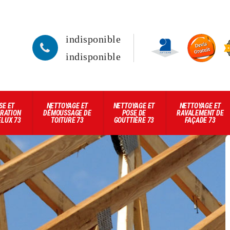
indisponible
indisponible
SE ET
NETTOYAGE ET
NETTOYAGE ET
NETTOYAGE ET
RATION
DÉMOUSSAGE DE
POSE DE
RAVALEMENT DE
ELUX 73
TOITURE 73
GOUTTIÈRE 73
FAÇADE 73