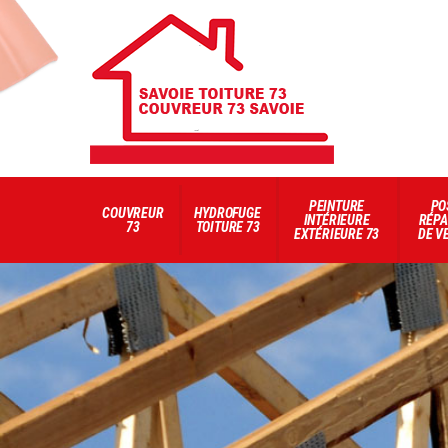
PEINTURE
PO
COUVREUR
HYDROFUGE
INTÉRIEURE
RÉPA
73
TOITURE 73
EXTÉRIEURE 73
DE V