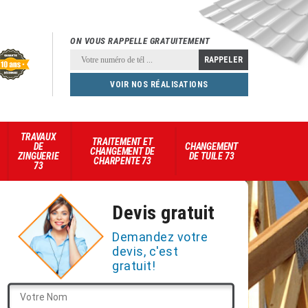
ON VOUS RAPPELLE GRATUITEMENT
VOIR NOS RÉALISATIONS
TRAVAUX
TRAITEMENT ET
DE
CHANGEMENT
CHANGEMENT DE
ZINGUERIE
DE TUILE 73
CHARPENTE 73
73
Devis gratuit
Demandez votre
devis, c'est
gratuit!