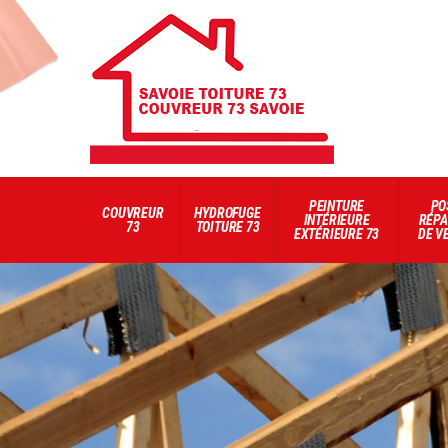
PEINTURE
PO
COUVREUR
HYDROFUGE
INTÉRIEURE
RÉPA
73
TOITURE 73
EXTÉRIEURE 73
DE V