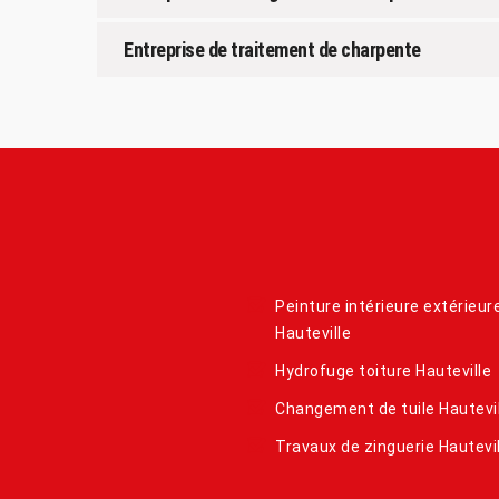
Entreprise de traitement de charpente
Peinture intérieure extérieur
Hauteville
Hydrofuge toiture Hauteville
Changement de tuile Hautevil
Travaux de zinguerie Hautevil