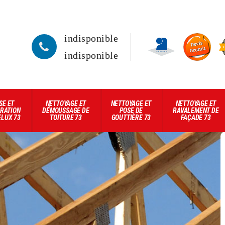
indisponible
indisponible
SE ET
NETTOYAGE ET
NETTOYAGE ET
NETTOYAGE ET
RATION
DÉMOUSSAGE DE
POSE DE
RAVALEMENT DE
ELUX 73
TOITURE 73
GOUTTIÈRE 73
FAÇADE 73