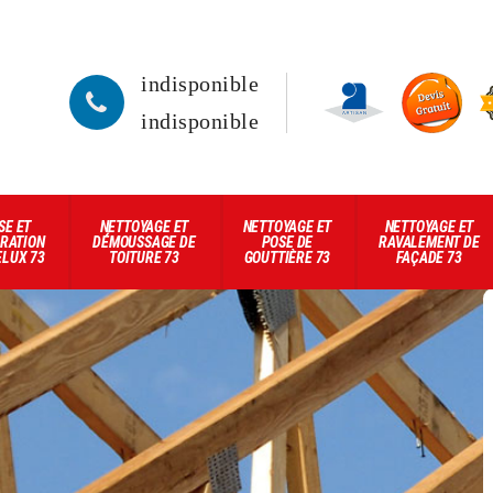
indisponible
indisponible
SE ET
NETTOYAGE ET
NETTOYAGE ET
NETTOYAGE ET
RATION
DÉMOUSSAGE DE
POSE DE
RAVALEMENT DE
ELUX 73
TOITURE 73
GOUTTIÈRE 73
FAÇADE 73