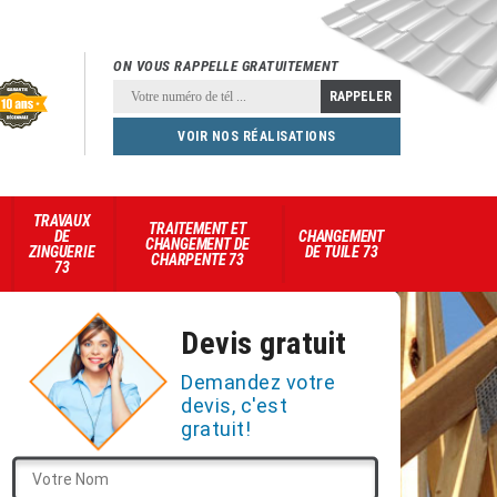
ON VOUS RAPPELLE GRATUITEMENT
VOIR NOS RÉALISATIONS
TRAVAUX
TRAITEMENT ET
DE
CHANGEMENT
CHANGEMENT DE
ZINGUERIE
DE TUILE 73
CHARPENTE 73
73
Devis gratuit
Demandez votre
devis, c'est
gratuit!