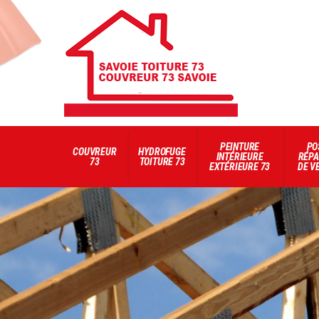
PEINTURE
PO
COUVREUR
HYDROFUGE
INTÉRIEURE
RÉPA
73
TOITURE 73
EXTÉRIEURE 73
DE V