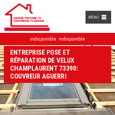
MENU
indisponible
indisponible
ENTREPRISE POSE ET
RÉPARATION DE VELUX
CHAMPLAURENT 73390:
COUVREUR AGUERRI