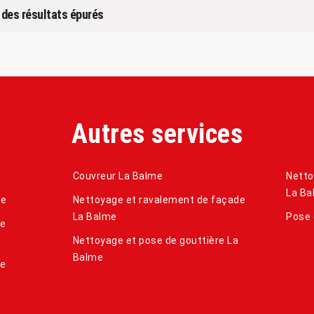
: des résultats épurés
Autres services
Couvreur La Balme
Netto
La Ba
me
Nettoyage et ravalement de façade
La Balme
Pose 
de
Nettoyage et pose de gouttière La
Balme
me