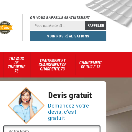
ON VOUS RAPPELLE GRATUITEMENT
VOIR NOS RÉALISATIONS
TRAVAUX
TRAITEMENT ET
DE
CHANGEMENT
CHANGEMENT DE
ZINGUERIE
DE TUILE 73
CHARPENTE 73
73
Devis gratuit
Demandez votre
devis, c'est
gratuit!