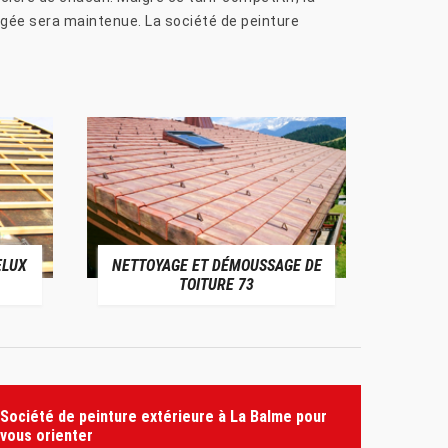
érigée sera maintenue. La société de peinture
ELUX
NETTOYAGE ET DÉMOUSSAGE DE
NE
TOITURE 73
Société de peinture extérieure à La Balme pour
vous orienter