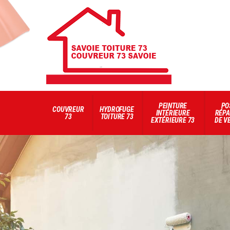
PEINTURE
PO
COUVREUR
HYDROFUGE
INTÉRIEURE
RÉPA
73
TOITURE 73
EXTÉRIEURE 73
DE V