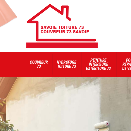
PEINTURE
PO
COUVREUR
HYDROFUGE
INTÉRIEURE
RÉPA
73
TOITURE 73
EXTÉRIEURE 73
DE V