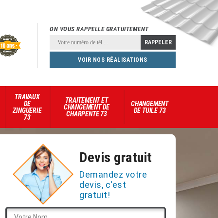
ON VOUS RAPPELLE GRATUITEMENT
VOIR NOS RÉALISATIONS
TRAVAUX
TRAITEMENT ET
DE
CHANGEMENT
CHANGEMENT DE
ZINGUERIE
DE TUILE 73
CHARPENTE 73
73
Devis gratuit
Demandez votre
devis, c'est
gratuit!