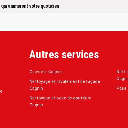
r qui animeront votre quotidien
Autres services
Couvreur Cognin
Netto
Cogni
Nettoyage et ravalement de façade
Cognin
Pose 
de
Nettoyage et pose de gouttière
Cognin