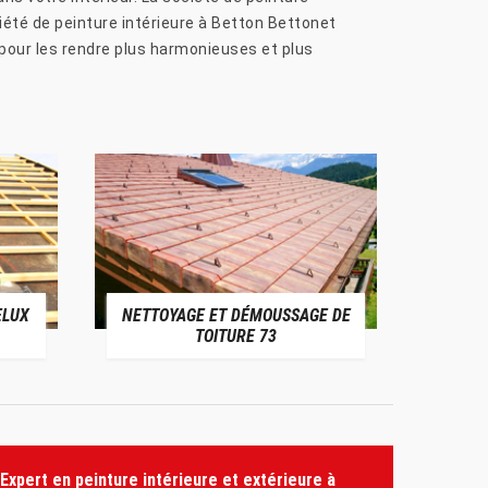
ciété de peinture intérieure à Betton Bettonet
on pour les rendre plus harmonieuses et plus
ELUX
NETTOYAGE ET DÉMOUSSAGE DE
NE
TOITURE 73
Expert en peinture intérieure et extérieure à