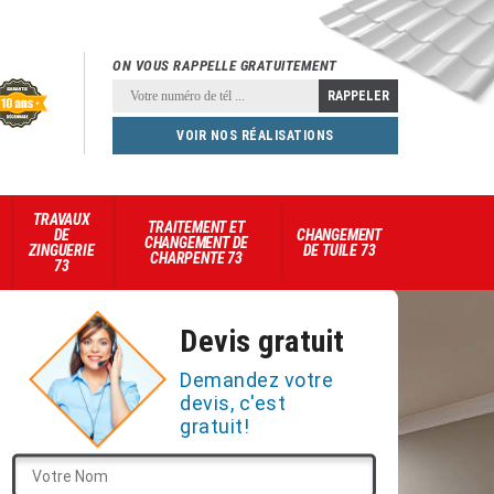
ON VOUS RAPPELLE GRATUITEMENT
VOIR NOS RÉALISATIONS
TRAVAUX
TRAITEMENT ET
DE
CHANGEMENT
CHANGEMENT DE
ZINGUERIE
DE TUILE 73
CHARPENTE 73
73
Devis gratuit
Demandez votre
devis, c'est
gratuit!