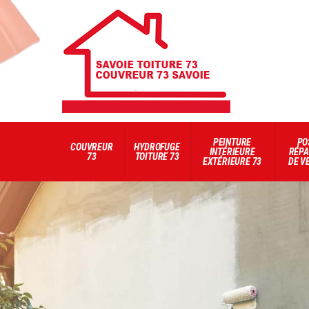
PEINTURE
PO
COUVREUR
HYDROFUGE
INTÉRIEURE
RÉPA
73
TOITURE 73
EXTÉRIEURE 73
DE V