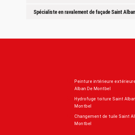
Spécialiste en ravalement de façade Saint Alba
Peinture intérieure extérieur
Alban De Montbel
Hydrofuge toiture Saint Alba
Montbel
Changement de tuile Saint A
Montbel