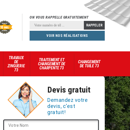
ON VOUS RAPPELLE GRATUITEMENT
VOIR NOS RÉALISATIONS
TRAVAUX
TRAITEMENT ET
DE
CHANGEMENT
CHANGEMENT DE
ZINGUERIE
DE TUILE 73
CHARPENTE 73
73
Devis gratuit
Demandez votre
devis, c'est
gratuit!