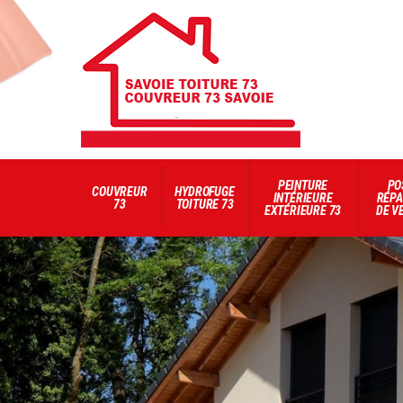
PEINTURE
PO
COUVREUR
HYDROFUGE
INTÉRIEURE
RÉPA
73
TOITURE 73
EXTÉRIEURE 73
DE V