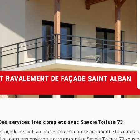
T RAVALEMENT DE FAÇADE SAINT ALBAN
Des services très complets avec Savoie Toiture 73
e façade ne doit jamais se faire n’importe comment et il vous faut
l ou dans ses environs, notre entreprise Savoie Toiture 73 vous 