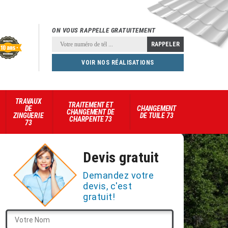
ON VOUS RAPPELLE GRATUITEMENT
VOIR NOS RÉALISATIONS
TRAVAUX
TRAITEMENT ET
DE
CHANGEMENT
CHANGEMENT DE
ZINGUERIE
DE TUILE 73
CHARPENTE 73
73
Devis gratuit
Demandez votre
devis, c'est
gratuit!