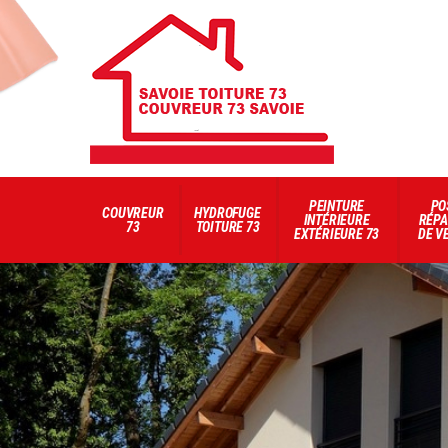
PEINTURE
PO
COUVREUR
HYDROFUGE
INTÉRIEURE
RÉPA
73
TOITURE 73
EXTÉRIEURE 73
DE V