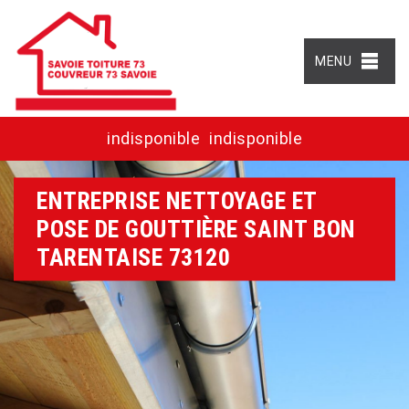
MENU
indisponible
indisponible
ENTREPRISE NETTOYAGE ET
POSE DE GOUTTIÈRE SAINT BON
TARENTAISE 73120