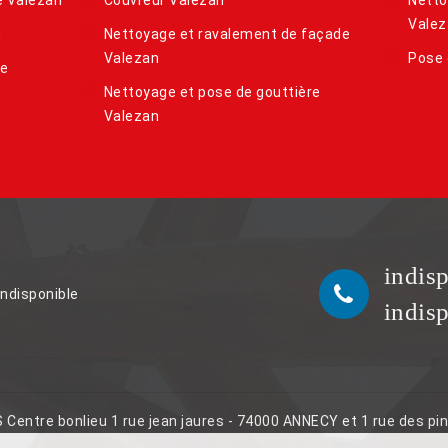
Valez
n
Nettoyage et ravalement de façade
Valezan
Pose 
de
Nettoyage et pose de gouttière
Valezan
n
indis
indisponible
indis
S Centre bonlieu 1 rue jean jaures - 74000 ANNECY et 1 rue des p