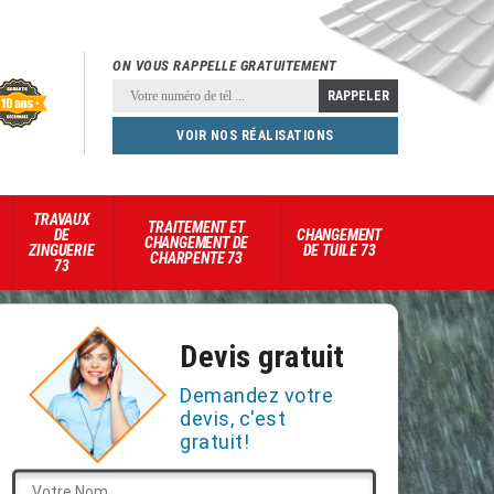
ON VOUS RAPPELLE GRATUITEMENT
VOIR NOS RÉALISATIONS
TRAVAUX
TRAITEMENT ET
DE
CHANGEMENT
CHANGEMENT DE
ZINGUERIE
DE TUILE 73
CHARPENTE 73
73
Devis gratuit
Demandez votre
devis, c'est
gratuit!