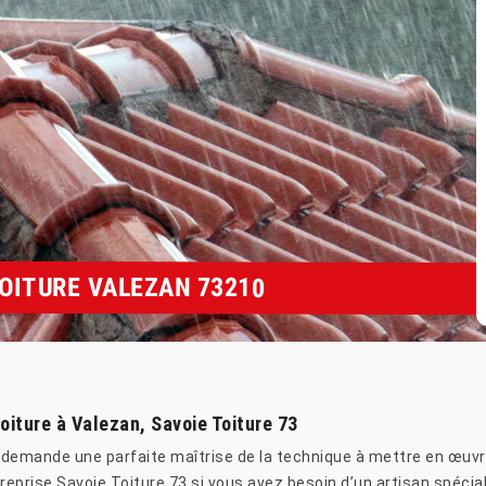
TOITURE VALEZAN 73210
iture à Valezan, Savoie Toiture 73
i demande une parfaite maîtrise de la technique à mettre en œuvre,
eprise Savoie Toiture 73 si vous avez besoin d’un artisan spécia