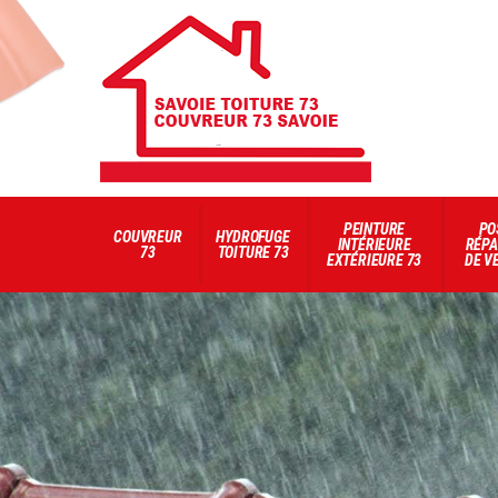
PEINTURE
PO
COUVREUR
HYDROFUGE
INTÉRIEURE
RÉPA
73
TOITURE 73
EXTÉRIEURE 73
DE V