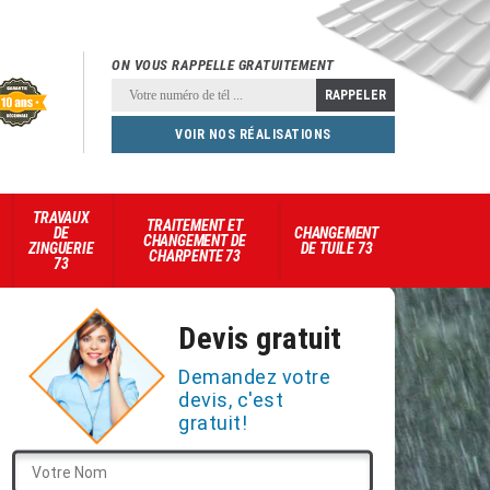
ON VOUS RAPPELLE GRATUITEMENT
VOIR NOS RÉALISATIONS
TRAVAUX
TRAITEMENT ET
DE
CHANGEMENT
CHANGEMENT DE
ZINGUERIE
DE TUILE 73
CHARPENTE 73
73
Devis gratuit
Demandez votre
devis, c'est
gratuit!