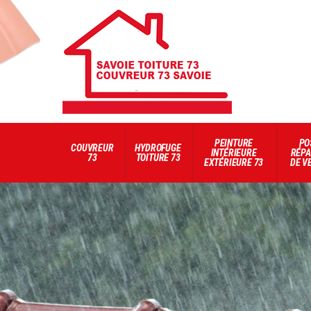
PEINTURE
PO
COUVREUR
HYDROFUGE
INTÉRIEURE
RÉPA
73
TOITURE 73
EXTÉRIEURE 73
DE V