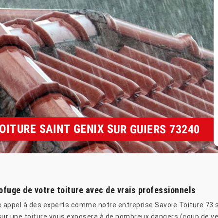
OITURE SAINT GENIX SUR GUIERS 73240
rofuge de votre toiture avec de vrais professionnels
e appel à des experts comme notre entreprise Savoie Toiture 73 si
r sur une toiture vous exposera à de nombreux dangers (coup de ven