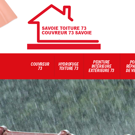
PEINTURE
PO
COUVREUR
HYDROFUGE
INTÉRIEURE
RÉPA
73
TOITURE 73
EXTÉRIEURE 73
DE V