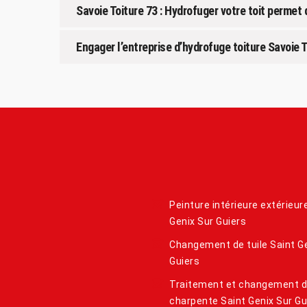
Savoie Toiture 73 : Hydrofuger votre toit permet 
Engager l’entreprise d’hydrofuge toiture Savoie T
Peinture intérieure extérieur
Genix Sur Guiers
Changement de tuile Saint G
Guiers
Traitement et changement 
charpente Saint Genix Sur Gu