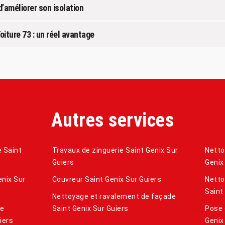
d’améliorer son isolation
oiture 73 : un réel avantage
Autres services
e Saint
Travaux de zinguerie Saint Genix Sur
Netto
Guiers
Genix
enix Sur
Couvreur Saint Genix Sur Guiers
Netto
Saint
Nettoyage et ravalement de façade
de
Saint Genix Sur Guiers
Pose 
iers
Genix