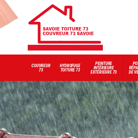
PEINTURE
PO
COUVREUR
HYDROFUGE
INTÉRIEURE
RÉPA
73
TOITURE 73
EXTÉRIEURE 73
DE V