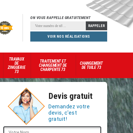
ON VOUS RAPPELLE GRATUITEMENT
VOIR NOS RÉALISATIONS
TRAVAUX
TRAITEMENT ET
DE
CHANGEMENT
CHANGEMENT DE
ZINGUERIE
DE TUILE 73
CHARPENTE 73
73
Devis gratuit
Demandez votre
devis, c'est
gratuit!