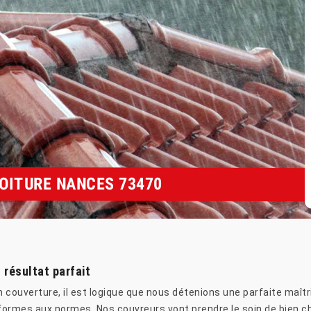
TOITURE NANCES 73470
 résultat parfait
couverture, il est logique que nous détenions une parfaite maîtri
ormes aux normes. Nos couvreurs vont prendre le soin de bien choi