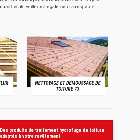
chantier, ils veilleront également à respecter
ELUX
NETTOYAGE ET DÉMOUSSAGE DE
NE
TOITURE 73
Des produits de traitement hydrofuge de toiture
adaptés à votre revêtement