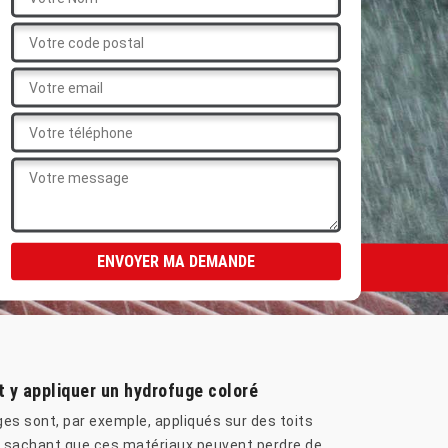
t y appliquer un hydrofuge coloré
uges sont, par exemple, appliqués sur des toits
nte sachant que ces matériaux peuvent perdre de