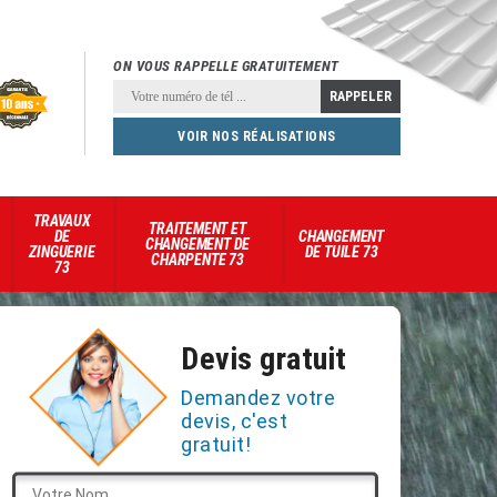
ON VOUS RAPPELLE GRATUITEMENT
VOIR NOS RÉALISATIONS
TRAVAUX
TRAITEMENT ET
DE
CHANGEMENT
CHANGEMENT DE
ZINGUERIE
DE TUILE 73
CHARPENTE 73
73
Devis gratuit
Demandez votre
devis, c'est
gratuit!