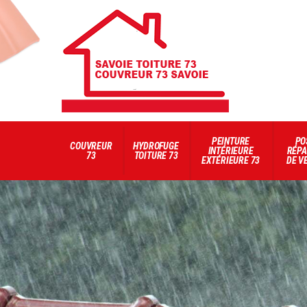
PEINTURE
PO
COUVREUR
HYDROFUGE
INTÉRIEURE
RÉPA
73
TOITURE 73
EXTÉRIEURE 73
DE V