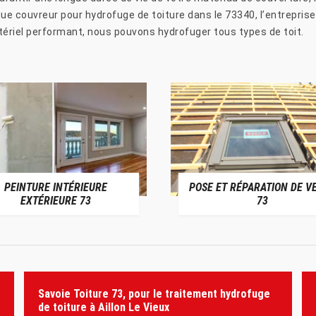
 que couvreur pour hydrofuge de toiture dans le 73340, l’entrepri
tériel performant, nous pouvons hydrofuger tous types de toit.
PEINTURE INTÉRIEURE
POSE ET RÉPARATION DE V
EXTÉRIEURE 73
73
Savoie Toiture 73, pour le traitement hydrofuge
de toiture à Aillon Le Vieux