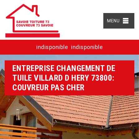
MENU
indisponible
indisponible
ENTREPRISE CHANGEMENT DE
TUILE VILLARD D HERY 73800:
COUVREUR PAS CHER