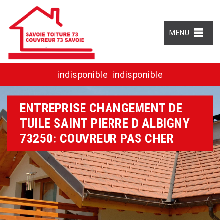
MENU
indisponible
indisponible
ENTREPRISE CHANGEMENT DE
TUILE SAINT PIERRE D ALBIGNY
73250: COUVREUR PAS CHER