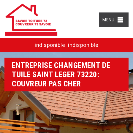
MENU
indisponible
indisponible
ENTREPRISE CHANGEMENT DE
TUILE SAINT LEGER 73220:
COUVREUR PAS CHER