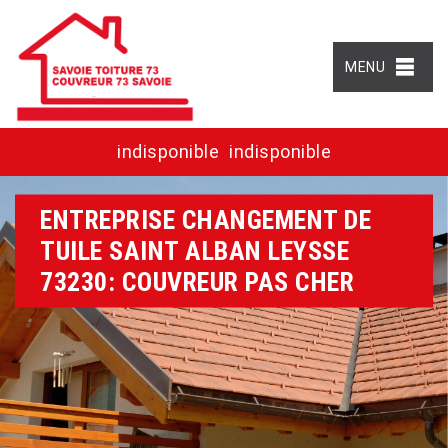
MENU
indisponible
indisponible
ENTREPRISE CHANGEMENT DE
TUILE SAINT ALBAN LEYSSE
73230: COUVREUR PAS CHER