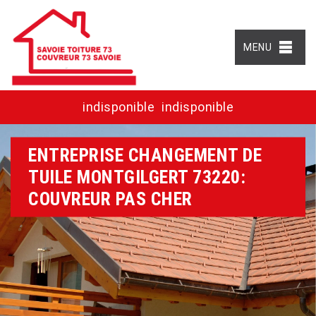
MENU
indisponible
indisponible
ENTREPRISE CHANGEMENT DE
TUILE MONTGILGERT 73220:
COUVREUR PAS CHER