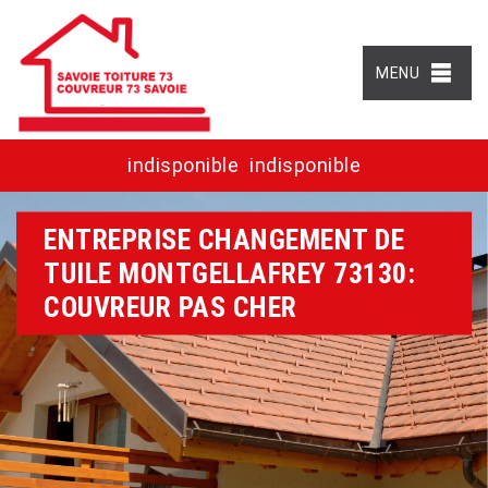
MENU
indisponible
indisponible
ENTREPRISE CHANGEMENT DE
TUILE MONTGELLAFREY 73130:
COUVREUR PAS CHER