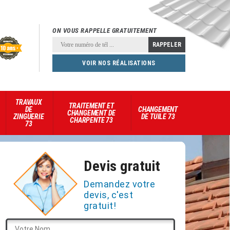
ON VOUS RAPPELLE GRATUITEMENT
VOIR NOS RÉALISATIONS
TRAVAUX
TRAITEMENT ET
DE
CHANGEMENT
CHANGEMENT DE
ZINGUERIE
DE TUILE 73
CHARPENTE 73
73
Devis gratuit
Demandez votre
devis, c'est
gratuit!