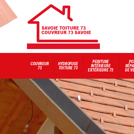
PEINTURE
PO
COUVREUR
HYDROFUGE
INTÉRIEURE
RÉPA
73
TOITURE 73
EXTÉRIEURE 73
DE V