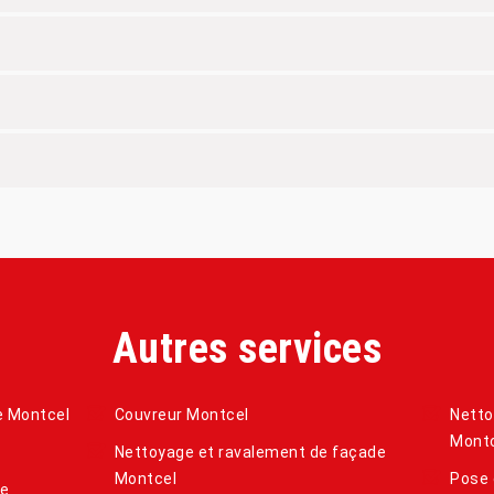
Autres services
re Montcel
Couvreur Montcel
Netto
Mont
Nettoyage et ravalement de façade
Montcel
Pose 
de