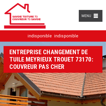
MENU
indisponible
indisponible
ENTREPRISE CHANGEMENT DE
TUILE MEYRIEUX TROUET 73170:
COUVREUR PAS CHER