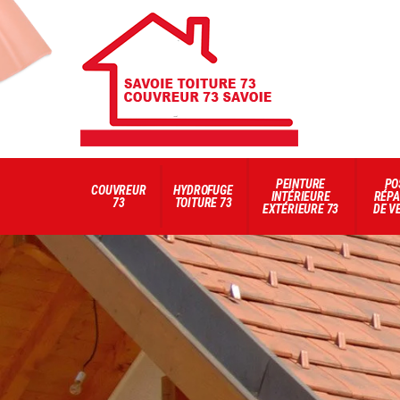
PEINTURE
PO
COUVREUR
HYDROFUGE
INTÉRIEURE
RÉPA
73
TOITURE 73
EXTÉRIEURE 73
DE V