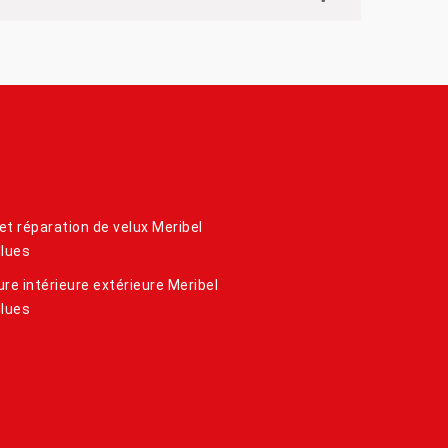
et réparation de velux Meribel
llues
ure intérieure extérieure Meribel
llues