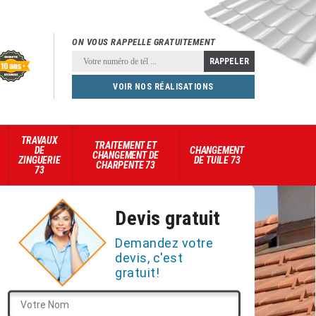
ON VOUS RAPPELLE GRATUITEMENT
VOIR NOS RÉALISATIONS
TRAVAUX
TRAITEMENT ET
DE
CHANGEMENT
CHANGEMENT DE
ZINGUERIE
DE TUILE 73
CHARPENTE 73
73
Devis gratuit
Demandez votre
devis, c'est
gratuit!