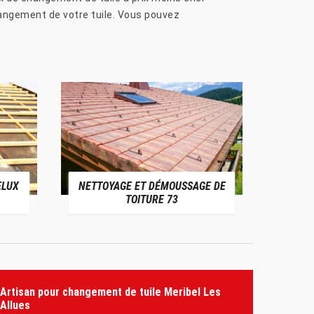
hangement de votre tuile. Vous pouvez
ELUX
NETTOYAGE ET DÉMOUSSAGE DE
NE
TOITURE 73
Artisan pour changement de tuile Meribel Les
Allues