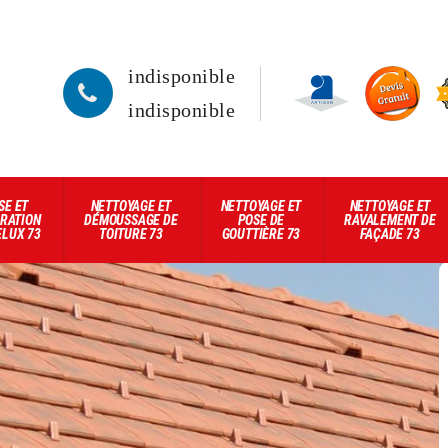
indisponible
indisponible
SE ET
NETTOYAGE ET
NETTOYAGE ET
NETTOYAGE ET
RATION
DÉMOUSSAGE DE
POSE DE
RAVALEMENT DE
ELUX 73
TOITURE 73
GOUTTIÈRE 73
FAÇADE 73