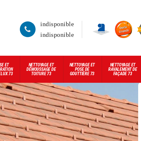
indisponible
indisponible
SE ET
NETTOYAGE ET
NETTOYAGE ET
NETTOYAGE ET
RATION
DÉMOUSSAGE DE
POSE DE
RAVALEMENT DE
ELUX 73
TOITURE 73
GOUTTIÈRE 73
FAÇADE 73