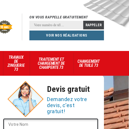
ON VOUS RAPPELLE GRATUITEMENT
VOIR NOS RÉALISATIONS
TRAVAUX
TRAITEMENT ET
DE
CHANGEMENT
CHANGEMENT DE
ZINGUERIE
DE TUILE 73
CHARPENTE 73
73
Devis gratuit
Demandez votre
devis, c'est
gratuit!