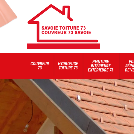
PEINTURE
PO
COUVREUR
HYDROFUGE
INTÉRIEURE
RÉPA
73
TOITURE 73
EXTÉRIEURE 73
DE V