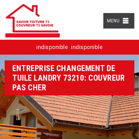
MENU
indisponible
indisponible
ENTREPRISE CHANGEMENT DE
TUILE LANDRY 73210: COUVREUR
PAS CHER